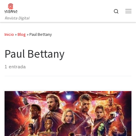
Saltar al contenido
Search
Revista Digital
Inicio
»
Blog
»
Paul Bettany
Paul Bettany
1 entrada
Llegó el día que millones de personas estaban esperando, el 27
de abril se estrenó a nivel mundial Vengadores: Infinity War, la
última superproducción de Marvel hasta la fecha. No solo es la