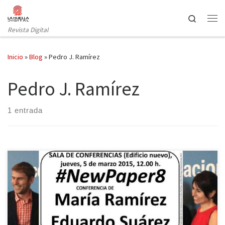
Saltar al contenido
Search
Revista Digital
Inicio
»
Blog
»
Pedro J. Ramírez
Pedro J. Ramírez
1 entrada
El pasado jueves se celebró la octava edición del ciclo de
conferencias New Paper en la Facultad de Ciencias de la
Iinformación de la Universidad Complutense. En esta ocasión los