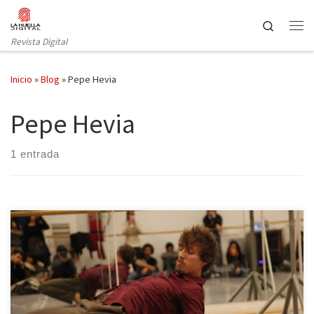
Saltar al contenido
Search
Revista Digital
Inicio
»
Blog
»
Pepe Hevia
Pepe Hevia
1 entrada
Una gala conmemorativa reúne a ocho de los coreógrafos
galardonados en los 15 años de vida del Certamen Burgos –
Nueva York. Mañana martes, 26 de julio (20:30 horas), el festival