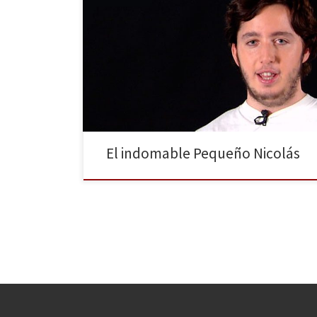
A estas alturas de la película, ¿quién no ha oído hablar
del pequeño Nicolás? Esta noche, el astuto infante
aparece por duplicado en Telecinco y La Sexta en
sendas entrevistas “exclusivas”, tras saberse que ha
concedido una previa al periódico El Mundo. El
Lazarillo de Tormes, paradigma de la picaresca […]
El indomable Pequeño Nicolás