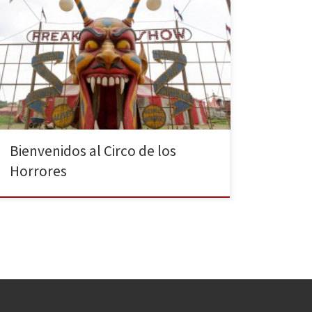
La esperada cuarta temporada de la serie
estadounidense American Horror Story despliega su
carpa, sus encantos y abre sus puertas a una audiencia
impaciente. Un espectáculo a la altura de la peor de
las pesadillas. Recojan ya su entrada, pasen y vean.
Welcome back, Huelleros, es un honor recibirles aquí
[…]
Bienvenidos al Circo de los
Horrores