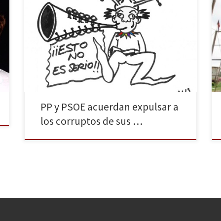
Todo lo que va a leer a continuación es falso, salvo
alguna cosa. NACIONAL Después de que Mariano Rajoy
recibiera las felicitaciones más efusivas de la Unión
Europea por haber traído el ébola al continente, el
estadista visionario ha decidido ir más allá. «Me
propongo importar más enfermedades infecciosas»,
ha […]
PP y PSOE acuerdan expulsar a
los corruptos de sus …