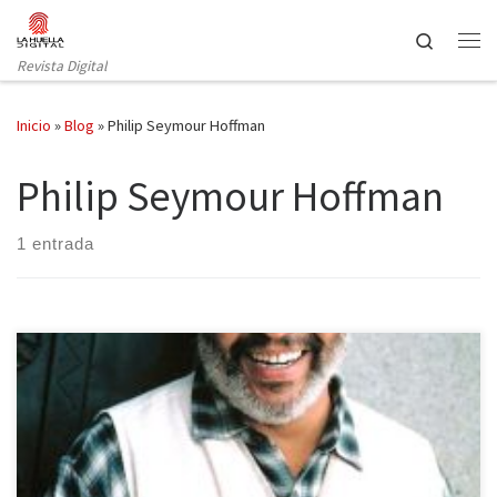
Saltar al contenido
Search
Revista Digital
Inicio
»
Blog
»
Philip Seymour Hoffman
Philip Seymour Hoffman
1 entrada
Como bien sabéis, hace unos días hacíamos un balance a los
personajes televisivos que habían fallecido en 2014 a nivel
nacional, así que hoy es el turno de hacer un repaso a los actores