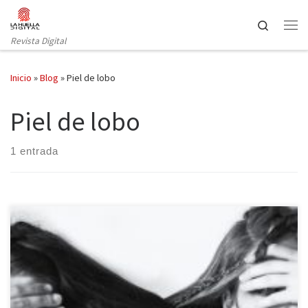
Saltar al contenido
Search
Revista Digital
Inicio
»
Blog
»
Piel de lobo
Piel de lobo
1 entrada
Lumen publicó en octubre del pasado año Piel de lobo, la novela
de la escritora andaluza Lara Moreno. Si ya recibió buenas críticas
con Por si se va la luz, publicada en la misma editorial en el 2013,