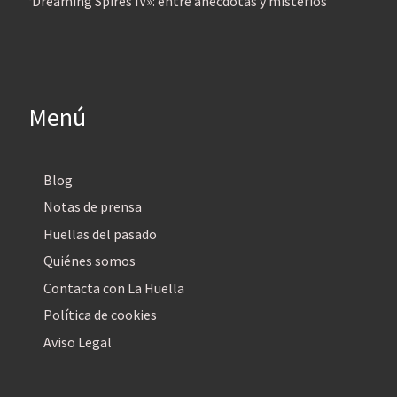
‘Dreaming Spires IV»: entre anécdotas y misterios
Menú
Blog
Notas de prensa
Huellas del pasado
Quiénes somos
Contacta con La Huella
Política de cookies
Aviso Legal