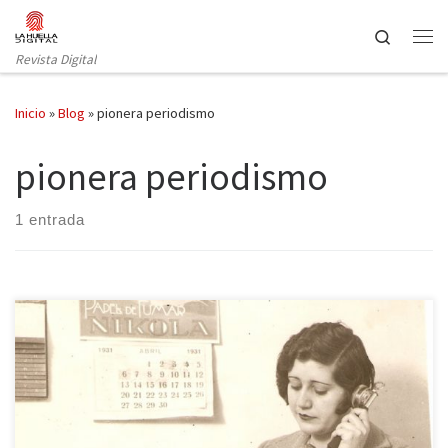
Saltar al contenido
Search
Revista Digital
Inicio
»
Blog
»
pionera periodismo
pionera periodismo
1 entrada
A pesar de que sea una figura bastante olvidada –aunque durante
los últimos años se ha recuperado parte de su trabajo–, Josefina
Carabias fue una de las primeras mujeres redactoras en los