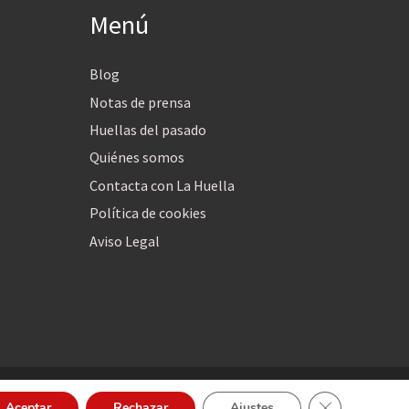
Menú
Blog
Notas de prensa
Huellas del pasado
Quiénes somos
Contacta con La Huella
Política de cookies
Aviso Legal
Cerrar el bann
Aceptar
Rechazar
Ajustes