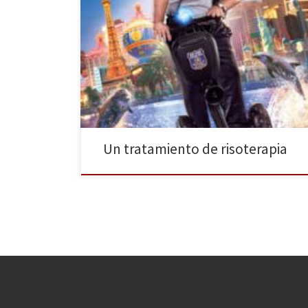
Otra comedia americana llega a la cartelera. Se trata
de Superpoli en las Vegas de Andy Fickman, que narra
las aventuras de un agente de seguridad en sus
vacaciones, y que ya está en nuestros cines desde el
pasado viernes 24 de abril. Paul Blart (Kevin James)
decide tomarse unas […]
Un tratamiento de risoterapia