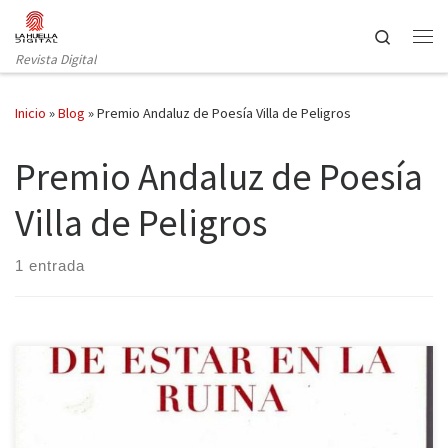
Saltar al contenido
Search
Revista Digital
Inicio
»
Blog
»
Premio Andaluz de Poesía Villa de Peligros
Premio Andaluz de Poesía
Villa de Peligros
1 entrada
Emilio Losada construye un poemario inconmensurable en cuanto
a técnica y capacidad emotiva. Actuando casi como un mero