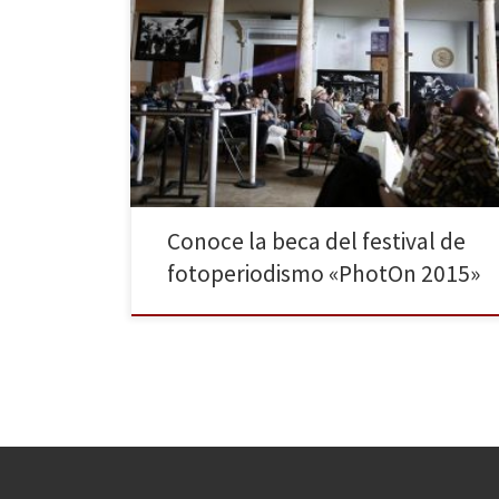
El PhotOn festival celebra su quinto aniversario. Lo
hará entre charlas, proyecciones, portfolios y
exposiciones. Además, cuenta con una beca para
noveles fotoperiodistas, quienes podrán presentar sus
trabajos hasta el 31 de marzo. PhotOn festival está
organizado por un grupo de fotoperiodistas y
comunicadores que apuestan de manera firme por el
[…]
Conoce la beca del festival de
fotoperiodismo «PhotOn 2015»