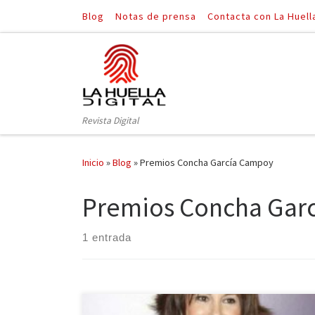
Blog
Notas de prensa
Contacta con La Huell
Saltar al contenido
Revista Digital
Inicio
»
Blog
»
Premios Concha García Campoy
Premios Concha Gar
1 entrada