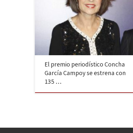
La primera edición de los premios periodísticos en
honor a Concha García Campoy cuenta con 135
candidaturas, y en las próximas semanas se reunirá el
jurado para dictar una resolución. Estos premios
reconocerán cada año la excelencia de trabajos
relacionados con la investigación, divulgación
científica y la salud. El 10 de […]
El premio periodístico Concha
García Campoy se estrena con
135 …