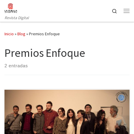
Saltar al contenido
Search
Revista Digital
Inicio
»
Blog
»
Premios Enfoque
Premios Enfoque
2 entradas
La noche del 24 de febrero, en el Círculo de Bellas Artes, se
celebró la tercera edición de los Premios Enfoque, una mirada
crítica sobre el periodismo. Estos galardones se entregan a los