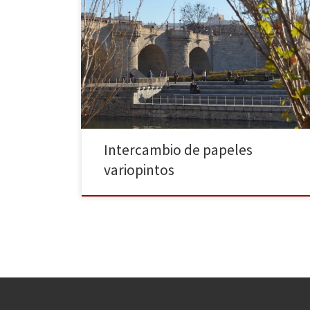
Juan siempre me dice que la vida es así, que no la ha
inventado él y tampoco Sergio Dalma, quien utiliza la
misma frase en una de sus canciones. Y yo estoy hecha
de una pasta parecida a él… soy de las que piensan
que si hoy no te rompen […]
Intercambio de papeles
variopintos