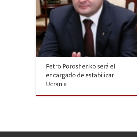
Según los primeros datos difundidos por la Comisión
Electoral Central (CEC) ucraniana, el magnate Petró
Poroshenko habría conseguido el 54,1% de los votos
en las elecciones presidenciales celebradas el
domingo en Ucrania. A la espera de resultados
oficiales, Poroshenko, ha superado a la carismática
Yulia Tymoshenko y será el encargado […]
Petro Poroshenko será el
encargado de estabilizar
Ucrania