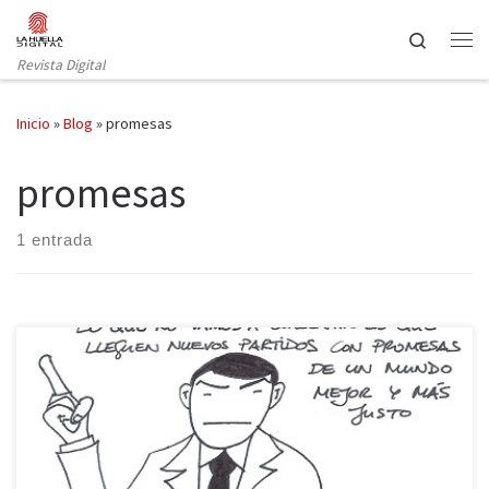
Saltar al contenido
Search
Revista Digital
Inicio
»
Blog
»
promesas
promesas
1 entrada
Mariano Rajoy, el popular showman televisivo, dijo hace unos días
que hay que tener cuidado con esos partidos que hacen
promesas imposibles de cumplir, porque generan mucha