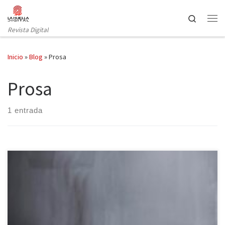
Saltar al contenido
Search
Revista Digital
Inicio
»
Blog
»
Prosa
Prosa
1 entrada
Cartas a Katherine Mansfield es una obra de Carmen Conde un
tanto inhabitual, a la par que original, publicada por La Bella
Varsovia. El ser humano tiene la necesidad de expresar sus