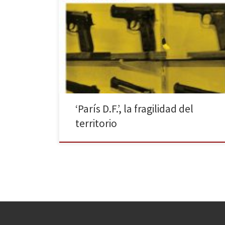
Roberto Wong firma una magnífica primera novela en
la que el deseo y la realidad se confunden al mismo
tiempo que los mapas de la ciudad vivida y la soñada.
Galaxia Gutenberg publica este libro ganador del
Primer Premio de Novela Dos Passos, una ópera prima
que sorprende tanto por […]
‘París D.F.’, la fragilidad del
territorio