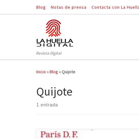
Blog
Notas de prensa
Contacta con La Huell
Saltar al contenido
Revista Digital
Inicio
»
Blog
»
Quijote
Quijote
1 entrada