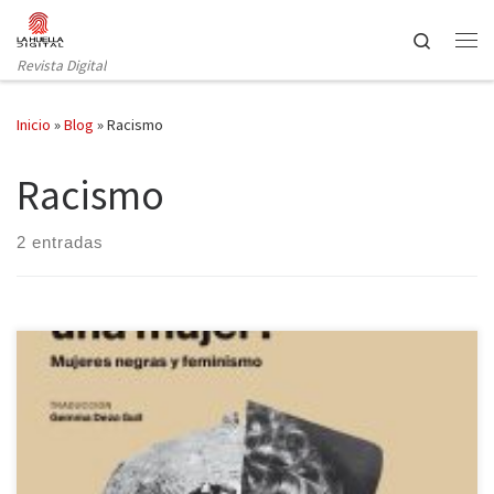
Saltar al contenido
Search
Revista Digital
Inicio
»
Blog
»
Racismo
Racismo
2 entradas
¿Cómo llegasteis a ser las feministas que sois hoy? Creo que
puedo afirmar que muchas de nosotras llegamos al feminismo a
través de nuestra propia experiencia de ser mujeres en un sistema
patriarcal. Nos vimos reflejadas en esas lecturas donde