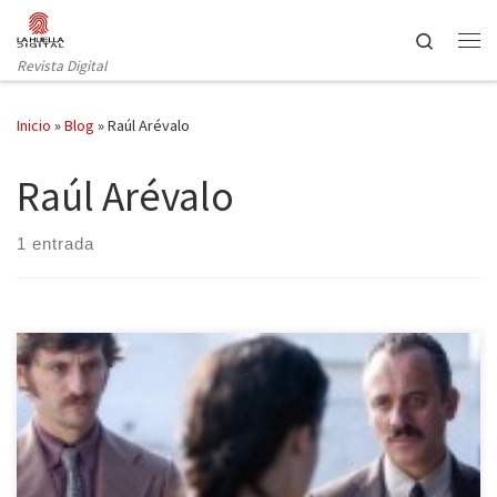
Saltar al contenido
Search
Revista Digital
Inicio
»
Blog
»
Raúl Arévalo
Raúl Arévalo
1 entrada
La resolución de una trama detectivesca no viene a ser el objetivo
principal, sino que la importancia de toda novela negra presenta
una atmósfera asfixiante, insegura, violenta, injusta, corrompida
por el poder. La división entre buenos y malos queda difuminada,