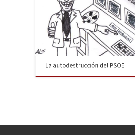
Pedro Sánchez reconoció ayer su error durante la
votación de la reforma de la Ley del Aborto en el
Congreso. No, Pedro, el error no es de ayer. El botón
de la autodestrucción lo pulsó el PSOE hace mucho
tiempo pero con Pedro Sánchez la foto es mucho más
bonita.
La autodestrucción del PSOE