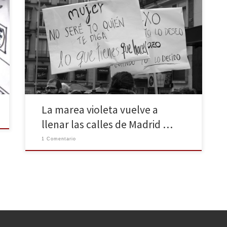
Este sábado, 8 de febrero, miles de personas
volvieron a salir a las calles de Madrid para
manifestarse pacíficamente en contra de la reforma
de la ley del aborto que propuso el pasado mes de
diciembre el Ministro Alberto Ruiz Gallardón. Una ley
que eliminará la actual ley de plazos […]
La marea violeta vuelve a
llenar las calles de Madrid …
1 Comentario