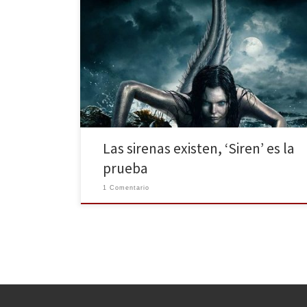
Al mal tiempo, buena cara, ¿Y qué mejor forma de
pasar las tardes de mantita y sofá con una buena
serie? HBO ha renovado su catálogo con la llegada de
la primavera, y una de las series que parece estar
destinada a ser el próximo boom es Siren. Y sí, […]
Las sirenas existen, ‘Siren’ es la
prueba
1 Comentario