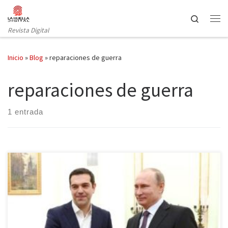
Saltar al contenido
Search
Revista Digital
Inicio
»
Blog
»
reparaciones de guerra
reparaciones de guerra
1 entrada
El Gobierno griego ha dado un paso adelante en su política
exterior acercándose a Rusia para trazar nuevos caminos hacia la
recuperación. Sin embargo, desde Bruselas se encargan de
recordar los compromisos que Grecia tiene con las instituciones