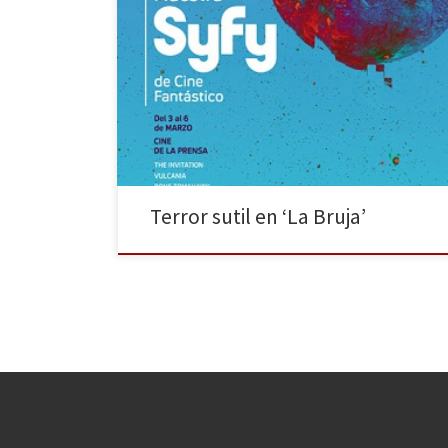
Para los amantes del cine fantástico y de ciencia
ficción, esta es su semana grande y es que entre los
días 3 y 6 de marzo, se celebra en el Palacio de la
Prensa de Madrid, la decimotercera Muestra de Cine
Fantástico de Syfy. En ella se proyectarán algunas de
[…]
Terror sutil en ‘La Bruja’