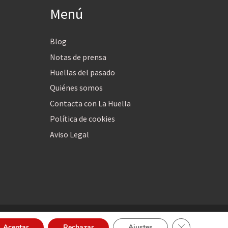
Menú
Blog
Notas de prensa
Huellas del pasado
Quiénes somos
Contacta con La Huella
Política de cookies
Aviso Legal
Cerrar el bann
Aceptar
Rechazar
Ajustes