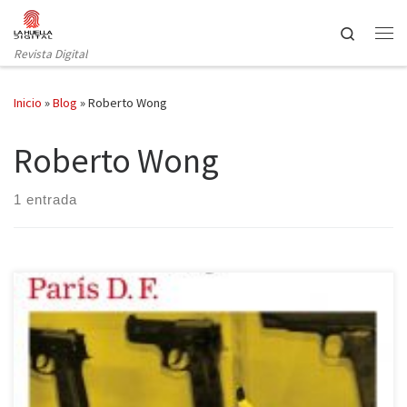
Saltar al contenido
Search
Revista Digital
Inicio
»
Blog
»
Roberto Wong
Roberto Wong
1 entrada
Roberto Wong firma una magnífica primera novela en la que el
deseo y la realidad se confunden al mismo tiempo que los mapas
de la ciudad vivida y la soñada. Galaxia Gutenberg publica este