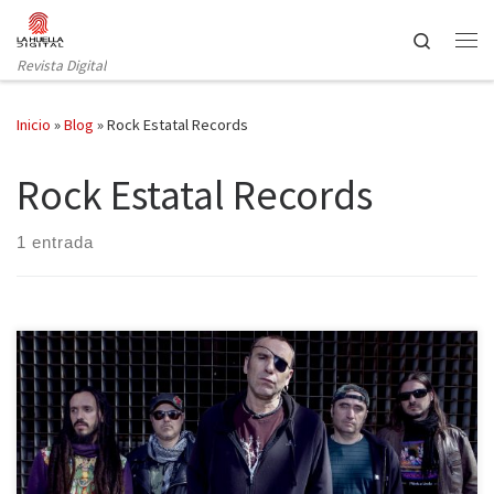
Saltar al contenido
Search
Revista Digital
Inicio
»
Blog
»
Rock Estatal Records
Rock Estatal Records
1 entrada
“No te olvides de decir que está de puta madre hecho. El diseño
es una pasada y el disco es una preciosidad”, recuerda Vito
Íñiguez, cantante de Sínkope, mientras nos despedimos. “Han