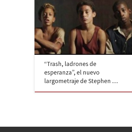
La última película del realizador británico, que
podemos disfrutar en nuestras salas de cine desde el
pasado 28 de noviembre, nos cuenta las peripecias
de Rafael, Gardo y Rata, tres chiquillos cariocas, al
encontrar una billetera repleta de dinero. Trash,
ladrones de esperanza comienza con la historia de
tres niños […]
“Trash, ladrones de
esperanza”, el nuevo
largometraje de Stephen …