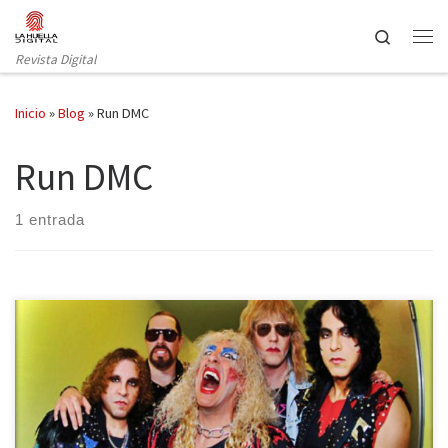
Saltar al contenido
Search
Revista Digital
Inicio
»
Blog
»
Run DMC
Run DMC
1 entrada
Casi todos los estilos artísticos tienen una vertiente lúdica, el arte
por el arte, la diversión en estado puro. El rock no iba a ser la
excepción, por supuesto. Recopilamos aquí una breve lista de