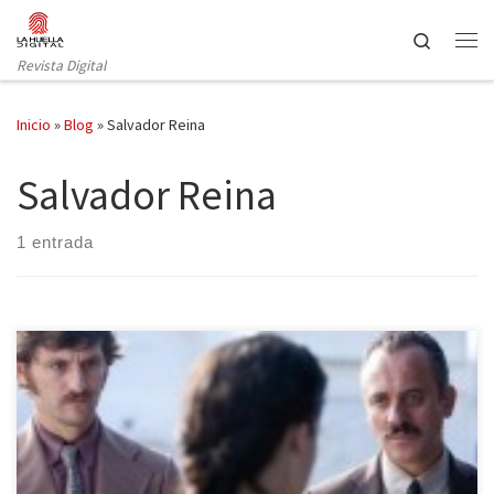
Saltar al contenido
Search
Revista Digital
Inicio
»
Blog
»
Salvador Reina
Salvador Reina
1 entrada
La resolución de una trama detectivesca no viene a ser el objetivo
principal, sino que la importancia de toda novela negra presenta
una atmósfera asfixiante, insegura, violenta, injusta, corrompida
por el poder. La división entre buenos y malos queda difuminada,