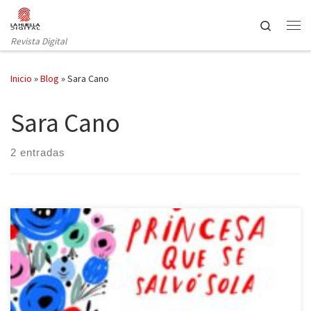
Saltar al contenido
Search
Revista Digital
Inicio
»
Blog
»
Sara Cano
Sara Cano
2 entradas
El siglo XXI está siendo uno de los siglos del feminismo y un reflejo
de ello son las innumerables publicaciones que están surgiendo
en torno a este movimiento. Es de agradecer, ya que, por primera