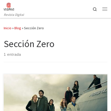
Saltar al contenido
Search
Revista Digital
Inicio
»
Blog
»
Sección Zero
Sección Zero
1 entrada
Cuando acabamos de dejar constancia de cuáles han sido los
mejores episodios de esta temporada toca recuperar aquellas
series que no han tenido tanto éxito a lo largo del año, ahora que