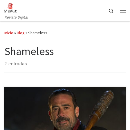
Saltar al contenido
Search
Revista Digital
Inicio
»
Blog
»
Shameless
Shameless
2 entradas
Antes de que se desvele el próximo lunes 24 de octubre, quien
será la víctima de Lucille y Negan termine de entrar por la puerta
grande en el universo televisivo, vamos a recordar de donde nos