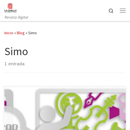
Saltar al contenido
Search
Revista Digital
Inicio
»
Blog
»
Simo
Simo
1 entrada
La necesidad de promover el aprendizaje personalizado,
fomentar el pensamiento computacional en las aulas o aspirar a la
innovación en la escuela para incitar a la comunidad educativa a la
acción con algunos de los temas de gran interés que