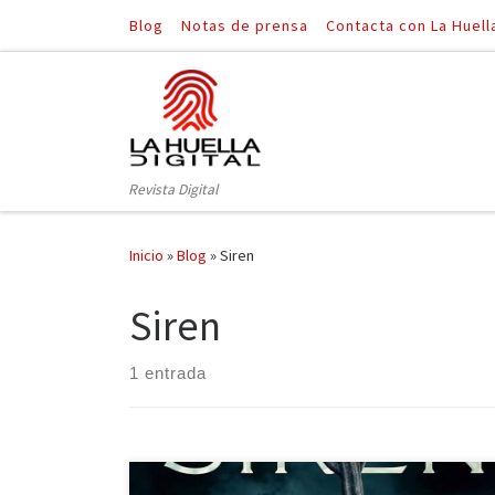
Blog
Notas de prensa
Contacta con La Huell
Saltar al contenido
Revista Digital
Inicio
»
Blog
»
Siren
Siren
1 entrada