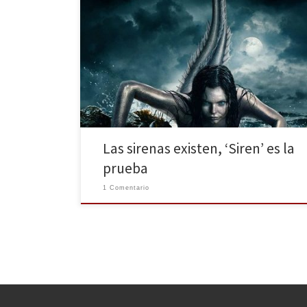
Al mal tiempo, buena cara, ¿Y qué mejor forma de
pasar las tardes de mantita y sofá con una buena
serie? HBO ha renovado su catálogo con la llegada de
la primavera, y una de las series que parece estar
destinada a ser el próximo boom es Siren. Y sí, […]
Las sirenas existen, ‘Siren’ es la
prueba
1 Comentario