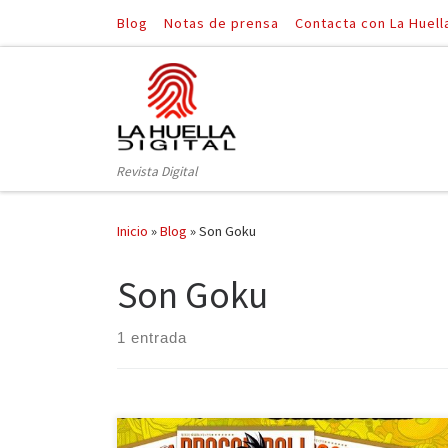
Blog
Notas de prensa
Contacta con La Huell
Saltar al contenido
Revista Digital
Inicio
»
Blog
»
Son Goku
Son Goku
1 entrada