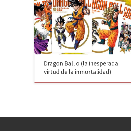
“¡Vamos con afán! ¡Todos a la vez!” Seguro que
cualquiera que oiga el inicio de esta pegadiza
canción, ya sea grande o pequeño, friki o no, adivina
a qué serie pertenece. Y es que Dragon Ball caló
hondo en nuestro país, al igual que en el resto del
mundo. A […]
Dragon Ball o (la inesperada
virtud de la inmortalidad)