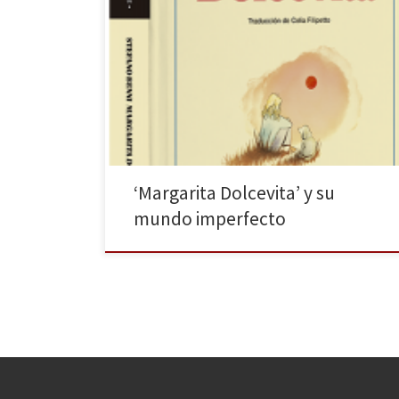
Margarita Dolcevita llega a España con el respaldo de
más de cuatrocientas mil copias vendidas en Italia.
Blackie Books será la editorial encargada de traernos
esta novela de Stefano Benni. Esta obra retrata a una
familia italiana —con sus cualidades, sus defectos, sus
gustos y sus manías— que vivirá en carne […]
‘Margarita Dolcevita’ y su
mundo imperfecto