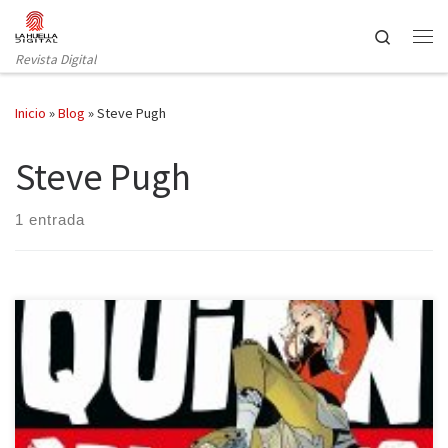
Saltar al contenido
Search
Revista Digital
Inicio
»
Blog
»
Steve Pugh
Steve Pugh
1 entrada
Soy lectura asidua de cómics, de esas que entran en la tienda de
su barrio y el dependiente ya le saca los tomos a sabiendas de lo
que anda buscando. Saben mis amigos de Arte9 que hace un