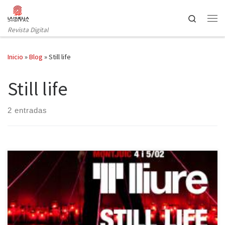
Saltar al contenido
Search
Revista Digital
Inicio
»
Blog
»
Still life
Still life
2 entradas
La compañía italiana Ricci/Forte aterrizó en el Teatre Lliure de
Montjuic a principios de este mes para ofrecer un programa doble
durante cuatro días: Macadamia Nutt Brittle y Still Life, ambas
creaciones propias y dirigidas por Stefano Ricci. Están