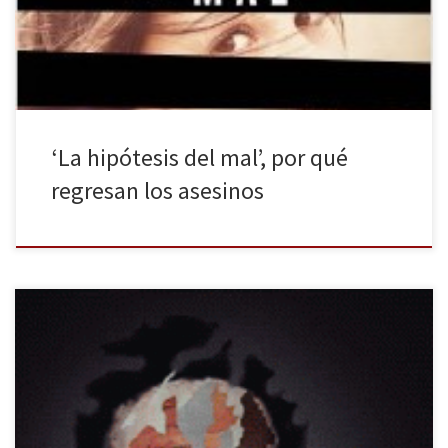
Mila Vázquez deberá dar solución a todas esas cuestiones que se
[…]
‘La hipótesis del mal’, por qué
regresan los asesinos
José G. Cordonié agarra al lector por el pescuezo desde las
primeras líneas de esta excelente y desasosegante novela y no lo
suelta hasta la última palabra. Una inquietante y deliciosa espiral
“pulp” y negra con alma de blues que no se anda con medias