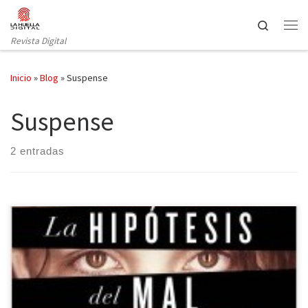
Saltar al contenido
Search
Revista Digital
Inicio
»
Blog
»
Suspense
Suspense
2 entradas
La hipótesis del mal ha sido considerada una obra magistral e
innovadora en el género policíaco/negro. Asesinos en serie,
preguntas sin respuesta, crímenes aún por resolver: todo esto y
mucho más conforma la última novela de Donato Carrisi. La agente