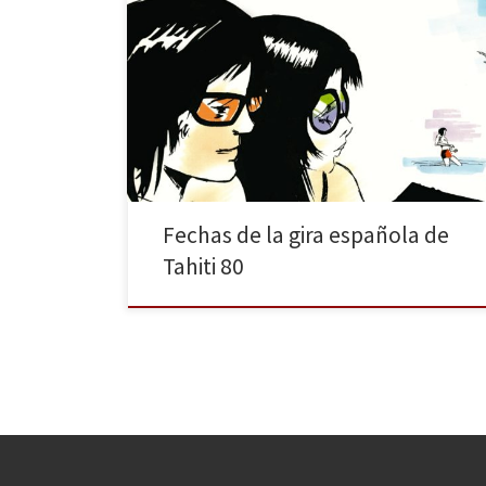
Quince años después de su disco debut Puzzle,
trabajo que recibió excelentes críticas y que vendió
más de 200.000 copias en todo el mundo, Tahiti
80 publica una reedición especial en vinilo que viene
acompañada de un 7”, varios temas inéditos y rarezas
de descarga gratuita, además de un fanzine editado
por la banda […]
Fechas de la gira española de
Tahiti 80