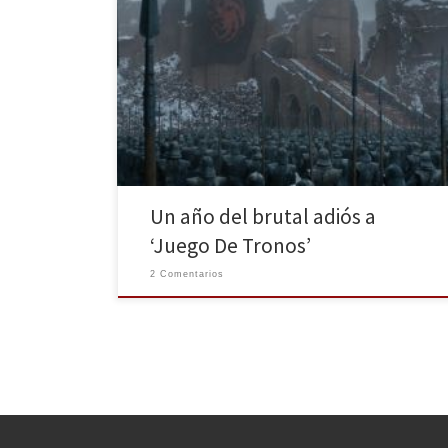
A las 3 de la mañana del 20 de mayo de 2020, cuando
la humanidad está haciendo frente a una pandemia y
nuestra vida normal antes de todo esto parece tan
lejana, queremos volver a esa vida, por lo menos
recordando como vivimos la despedida de una serie
que marcó […]
Un año del brutal adiós a
‘Juego De Tronos’
2 Comentarios