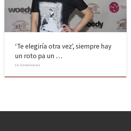
(monologuista reconocida por programas de televisión como
Zapeando y El […]
‘Te elegiría otra vez’, siempre hay
un roto pa un …
13 Comentarios