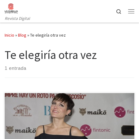
Saltar al contenido
Search
Revista Digital
Inicio
»
Blog
»
Te elegiría otra vez
Te elegiría otra vez
1 entrada
Batiburrillo Producciones presenta Te elegiría otra vez, una
comedia romántica que podrás disfrutar en vivo en el Pequeño
Teatro Gran Vía de Madrid. La Huella Digital ha asistido a la
Premiere de esta obra escrita y dirigida por Sara Escudero