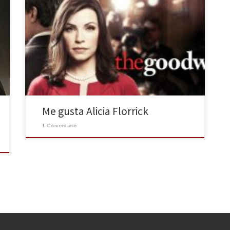
Tras seis temporadas es inevitable cogerle cariño a la
protagonista absoluta de «The Good Wife», una serie
de largo recorrido, que año tras año está entre las más
valoradas por crítica y público. Alicia es una esposa
engañada, humillada ante la opinión pública por los
líos de su marido, que […]
Me gusta Alicia Florrick
1 Comentario