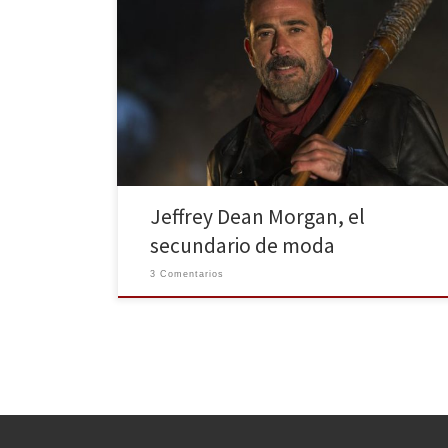
Antes de que se desvele el próximo lunes 24 de
octubre, quien será la víctima de Lucille y Negan
termine de entrar por la puerta grande en el universo
televisivo, vamos a recordar de donde nos suena su
cara. El actor que lo interpreta es Jeffrey Dean Morgan
y puede […]
Jeffrey Dean Morgan, el
secundario de moda
3 Comentarios