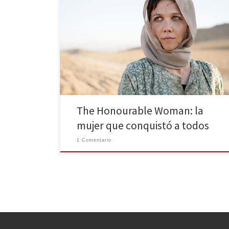
Con la crítica de su parte, The Honourable Woman –
emitida por BBC Two y SundanceTV– se estrena
mañana 25 de Octubre en Canal + y su plataforma
online YOMVI. El nuevo thriller, protagonizado por la
estadounidense Maggie Gyllenhaal, cumple con lo
que promete. Toda una apuesta de la BBC. Ya […]
The Honourable Woman: la
mujer que conquistó a todos
1 Comentario