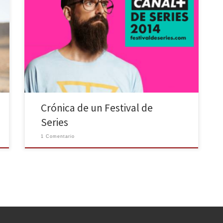
De cómo hartarse de ver series y escuchar ponentes y
no morir en el intento. El Festival de Series de Canal +
en su sexta edición ha sido un año más todo un éxito.
Talleres, Concursos, Pilotos y Capítulos de nuestras
series favoritas en pantalla grande. Próximamente en
Málaga y […]
Crónica de un Festival de
Series
1 Comentario