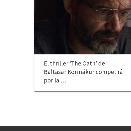
A CONTRACORRIENTE FILMS estrenará en nuestro país
el thriller THE OATH (“Eidurinn”) de Baltasar Kormákur.
Antes la película se presentará en la Sección Oficial de
la próxima edición del Festival Internacional de cine
de San Sebastián donde competirá por la Concha de
Oro. Tras sus trabajos en Hollywood, Baltasar Kormákur
(“101 […]
El thriller ‘The Oath’ de
Baltasar Kormákur competirá
por la …