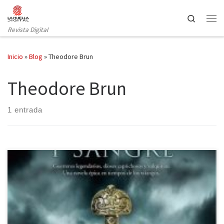
Saltar al contenido
Search
Revista Digital
Inicio
»
Blog
»
Theodore Brun
Theodore Brun
1 entrada
Fuego, hierro y sangre de Theodore Brun llega a nuestras librerías
de la mano de Ediciones B. Una novela histórica inspirada en los
pueblos escandinavos del siglo XIII, en la cual, el Ragnarök, los