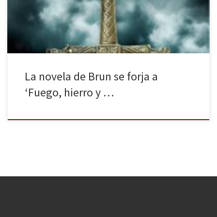
dioses nórdicos o las leyendas ancestrales se alzarán como telón
de fondo en un mundo en el […]
La novela de Brun se forja a
‘Fuego, hierro y …