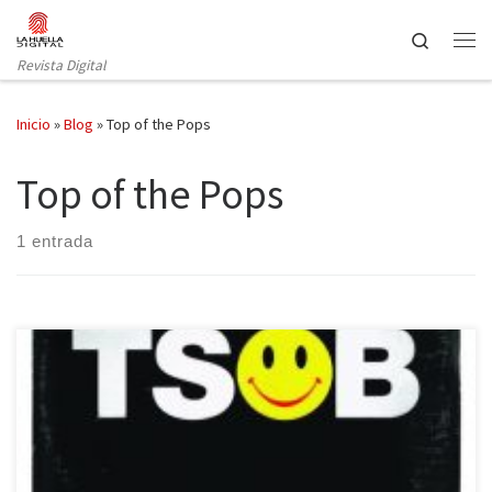
Saltar al contenido
Search
Revista Digital
Inicio
»
Blog
»
Top of the Pops
Top of the Pops
1 entrada
La explosión de la música electrónica ha sido tratada en libros
recientes, pero todavía queda buena parte que contar de su
historia. Nació en el ámbito académico durante los años 50 bajo la