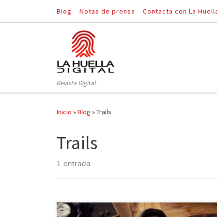
Blog
Notas de prensa
Contacta con La Huell
Saltar al contenido
Revista Digital
Inicio
»
Blog
»
Trails
Trails
1 entrada