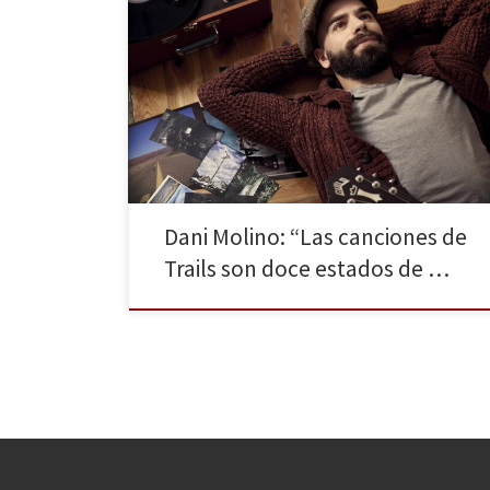
Dani Molino nos recibe en su estudio de Madrid para
hablar de música y de su segundo disco, Trails, que
sale hoy a la venta. Dani mira a los ojos mientras habla
de sentimientos, de recuerdos, de sueños, de
ilusiones… de todas esas cosas que ha sabido mezclar
con tanto […]
Dani Molino: “Las canciones de
Trails son doce estados de …