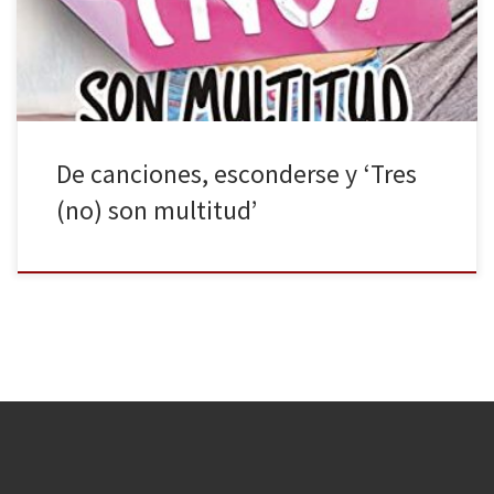
Esto es así porque, por regla general, no se da demasiada
visibilización […]
De canciones, esconderse y ‘Tres
(no) son multitud’