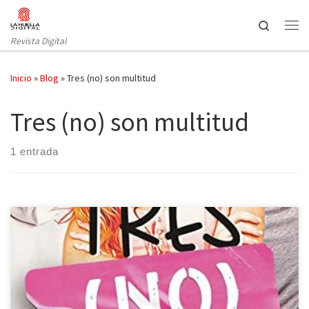
Saltar al contenido
Search
Revista Digital
Inicio
»
Blog
»
Tres (no) son multitud
Tres (no) son multitud
1 entrada
Tres (no) son multitud es el título del spin-off de Cómo (no)
enamorarse de Myriam M. Lejardi publicado por Elastic Books. No
encajar en la amatonorma, monógama o alosexualidad hace
plantearse las relaciones afectivo-sexuales de un modo diferente.