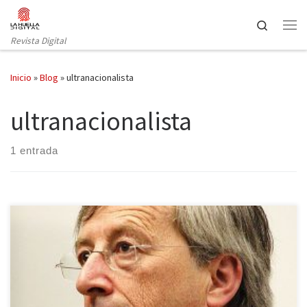
Saltar al contenido
Search
Revista Digital
Inicio
»
Blog
»
ultranacionalista
ultranacionalista
1 entrada
El Partido Popular Europeo ha conseguido imponerse en el
Parlamento este domingo 25 de mayo seguido del Partido
Socialista con 186 escaños. Tras ellos, el Grupo Liberal ha