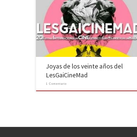
Desde el pasado 29 de Octubre y hasta el próximo 15
de Noviembre se celebra en Madrid el 20 Festival
Internacional de Cine Lésbico, Gay y Transexual de
Madrid. Un gran logro llegar a esta edición y
mantenerse como uno de los cuatro festivales de cine
que siguen con vida […]
Joyas de los veinte años del
LesGaiCineMad
1 Comentario